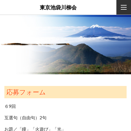
東京池袋川柳会
応募フォーム
６9回
互選句（自由句）2句
お題／「瞳」「火遊び」「光」